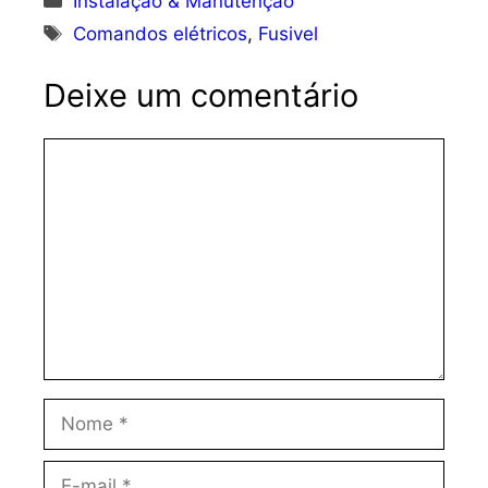
Instalação & Manutenção
Tags
Comandos elétricos
,
Fusivel
Deixe um comentário
Comentário
Nome
E-