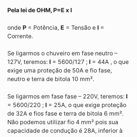
Pela lei de OHM, P=E x I
onde
P
= Potência,
E
= Tensão e
I
=
Corrente.
Se ligarmos o chuveiro em fase neutro –
127V, teremos:
I
= 5600/127 ;
I
= 44A , o que
exige uma proteção de 50A e fio fase,
neutro e terra de bitola 10 mm².
Se ligarmos em fase fase – 220V, teremos:
I
= 5600/220 ;
I
= 25A, o que exige proteção
de 32A e fios fase e terra de bitola 6 mm².
Não podemos utilizar fio 4 mm² pois sua
capacidade de condução é 28A, inferior à